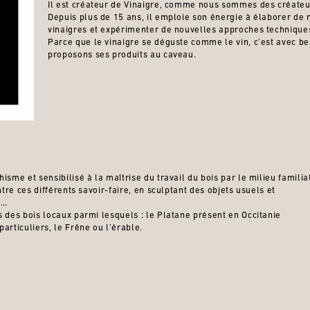
Il est créateur de Vinaigre, comme nous sommes des créateur
Depuis plus de 15 ans, il emploie son énergie à élaborer de 
vinaigres et expérimenter de nouvelles approches technique
Parce que le vinaigre se déguste comme le vin, c’est avec b
proposons ses produits au caveau.
isme et sensibilisé à la maîtrise du travail du bois par le milieu familia
entre ces différents savoir-faire, en sculptant des objets usuels et
 …
s des bois locaux parmi lesquels : le Platane présent en Occitanie
articuliers, le Frêne ou l’érable.