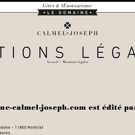
Gites & Œnotourisme
Le
Domaine
Calmel
&
TIONS LÉG
Joseph
Accueil
Mentions légales
ne-calmel-joseph.com est édité pa
adone – 11800 Montirat
 euros