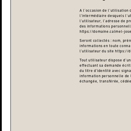
A l’occasion de l’utilisatio
l’intermédiaire desquels l’u
l’utilisateur, l’adresse de p
des informations personnelle
https://domaine.calmel-jose
Seront collectés : nom, prén
informations en toute connai
l’utilisateur du site https:
Tout utilisateur dispose d’u
effectuant sa demande écrit
du titre d’identité avec sign
information personnelle de l
échangée, transférée, cédée