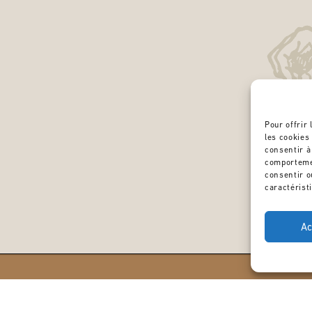
Pour offrir
les cookies
consentir à
comportemen
consentir o
caractérist
Ac
GÎTES
ŒNOTOURISME
CON
Le caveau