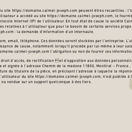
n du site https://domaine.calmel-joseph.com peuvent êtres recueillies : l’
tilisateur a accédé au site https://domaine.calmel-joseph.com, le fourni
rotocole Internet (IP) de l’utilisateur. En tout état de cause la société C
s relatives à l’utilisateur que pour le besoin de certains services propo
ph.com : la demande d’information d’un internaute.
om, email, téléphone. Ces données seront stockées par l’entreprise. L’ut
ssance de cause, notamment lorsqu’il procède par lui-même à leur saisie
//domaine.calmel-joseph.com l’obligation ou non de fournir ces informatio
n droit d’accès, de rectification et d’opposition aux données personnel
e et signée à l’adresse Chemin de la madone 11800, Montirat – France 
ature du titulaire de la pièce, en précisant l’adresse à laquelle la répo
’utilisateur du site https://domaine.calmel-joseph.com, n’est publiée à l’
 ou vendue sur un support quelconque à des tiers.