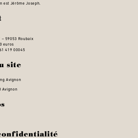
on est Jérôme Joseph.
t
7 – 59053 Roubaix
0 euros
761 419 00045
u site
ing Avignon
0 Avignon
os
confidentialité