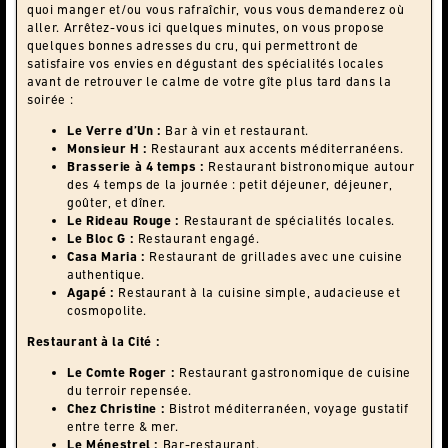
quoi manger et/ou vous rafraîchir, vous vous demanderez où
aller. Arrêtez-vous ici quelques minutes, on vous propose
quelques bonnes adresses du cru, qui permettront de
satisfaire vos envies en dégustant des spécialités locales
avant de retrouver le calme de votre gîte plus tard dans la
soirée :
Le Verre d’Un :
Bar à vin et restaurant.
Monsieur H :
Restaurant aux accents méditerranéens.
Brasserie à 4 temps :
Restaurant bistronomique autour
des 4 temps de la journée : petit déjeuner, déjeuner,
goûter, et dîner.
Le Rideau Rouge :
Restaurant de spécialités locales.
Le Bloc G :
Restaurant engagé.
Casa Maria :
Restaurant de grillades avec une cuisine
authentique.
Agapé :
Restaurant à la cuisine simple, audacieuse et
cosmopolite.
Restaurant à la Cité :
Le Comte Roger :
Restaurant gastronomique de cuisine
du terroir repensée.
Chez Christine :
Bistrot méditerranéen, voyage gustatif
entre terre & mer.
Le Ménestrel :
Bar-restaurant.