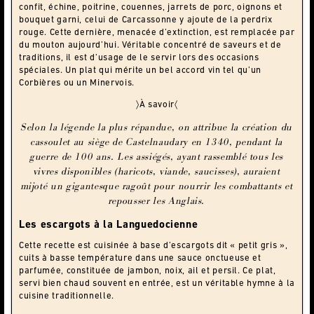
confit, échine, poitrine, couennes, jarrets de porc, oignons et
bouquet garni, celui de Carcassonne y ajoute de la perdrix
rouge. Cette dernière, menacée d’extinction, est remplacée par
du mouton aujourd’hui. Véritable concentré de saveurs et de
traditions, il est d’usage de le servir lors des occasions
spéciales. Un plat qui mérite un bel accord vin tel qu’un
Corbières ou un Minervois.
〉À savoir〈
Selon la légende la plus répandue, on attribue la création du
cassoulet au siège de Castelnaudary en 1340, pendant la
guerre de 100 ans. Les assiégés, ayant rassemblé tous les
vivres disponibles (haricots, viande, saucisses), auraient
mijoté un gigantesque ragoût pour nourrir les combattants et
repousser les Anglais.
Les escargots à la Languedocienne
Cette recette est cuisinée à base d’escargots dit « petit gris »,
cuits à basse température dans une sauce onctueuse et
parfumée, constituée de jambon, noix, ail et persil. Ce plat,
servi bien chaud souvent en entrée, est un véritable hymne à la
cuisine traditionnelle.