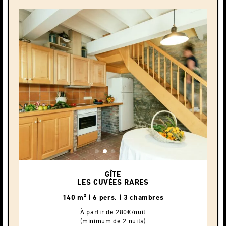
GÎTE
LES CUVÉES RARES
140 m² | 6 pers. | 3 chambres
À partir de 280€/nuit
(minimum de 2 nuits)